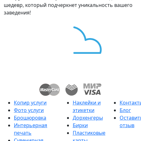
шедевр, который подчеркнет уникальность вашего
заведения!
Копир услуги
Наклейки и
Контакт
Фото услуги
этикетки
Блог
Брошюровка
Дорхенгеры
Оставит
Интерьерная
Бирки
отзыв
печать
Пластиковые
Сувенирная
карты