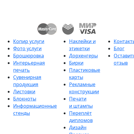
Копир услуги
Наклейки и
Контакт
Фото услуги
этикетки
Блог
Брошюровка
Дорхенгеры
Оставит
Интерьерная
Бирки
отзыв
печать
Пластиковые
Сувенирная
карты
продукция
Рекламные
Листовки
конструкции
Блокноты
Печати
Информационные
и штампы
стенды
Переплёт
дипломов
Дизайн