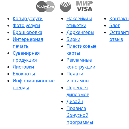
Копир услуги
Наклейки и
Контакт
Фото услуги
этикетки
Блог
Брошюровка
Дорхенгеры
Оставит
Интерьерная
Бирки
отзыв
печать
Пластиковые
Сувенирная
карты
продукция
Рекламные
Листовки
конструкции
Блокноты
Печати
Информационные
и штампы
стенды
Переплёт
дипломов
Дизайн
Правила
бонусной
программы